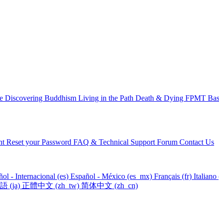
ce
Discovering Buddhism
Living in the Path
Death & Dying
FPMT Basi
nt
Reset your Password
FAQ & Technical Support Forum
Contact Us
ol - Internacional ‎(es)‎
Español - México ‎(es_mx)‎
Français ‎(fr)‎
Italiano ‎
‎(ja)‎
正體中文 ‎(zh_tw)‎
简体中文 ‎(zh_cn)‎