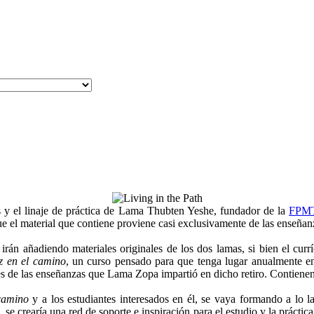
s y el linaje de práctica de Lama Thubten Yeshe, fundador de la
FPM
e el material que contiene proviene casi exclusivamente de las enseñan
irán añadiendo materiales originales de los dos lamas, si bien el cur
z en el camino
, un curso pensado para que tenga lugar anualmente e
s de las enseñanzas que Lama Zopa impartió en dicho retiro. Contienen,
 camino
y a los estudiantes interesados en él, se vaya formando a lo 
e crearía una red de soporte e inspiración para el estudio y la práctica