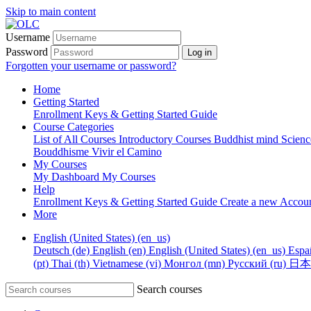
Skip to main content
Username
Password
Log in
Forgotten your username or password?
Home
Getting Started
Enrollment Keys & Getting Started Guide
Course Categories
List of All Courses
Introductory Courses
Buddhist mind Scien
Bouddhisme
Vivir el Camino
My Courses
My Dashboard
My Courses
Help
Enrollment Keys & Getting Started Guide
Create a new Accou
More
English (United States) ‎(en_us)‎
Deutsch ‎(de)‎
English ‎(en)‎
English (United States) ‎(en_us)‎
Españ
‎(pt)‎
Thai ‎(th)‎
Vietnamese ‎(vi)‎
Монгол ‎(mn)‎
Русский ‎(ru)‎
日本語 
Search courses