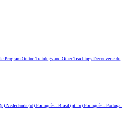
c Program Online
Trainings and Other Teachings
Découverte du
(it)‎
Nederlands ‎(nl)‎
Português - Brasil ‎(pt_br)‎
Português - Portugal