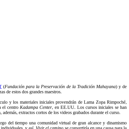
T
(
Fundación para la Preservación de la Tradición Mahayana
) y de
zas de estos dos grandes maestros.
rículo y los materiales iniciales provendrán de Lama Zopa Rimpoché,
n el centro
Kadampa Center
, en EE.UU. Los cursos iniciales se han
 además, extractos cortos de los videos grabados durante el curso.
largo del tiempo una comunidad virtual de gran alcance y dinamismo
 individuales, y así,
Vivir el camino
se convertiría en una causa para la